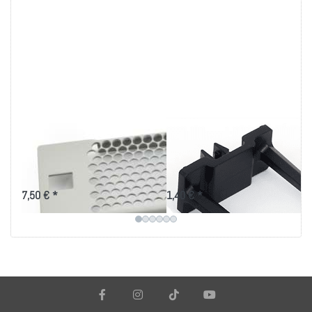
19 Zoll perforierte
Kabelbügel
Blindplatten mit
35x30mm für 9mm²
Kunstoffclips
Ausbruch
7,50 € *
1,40 € *