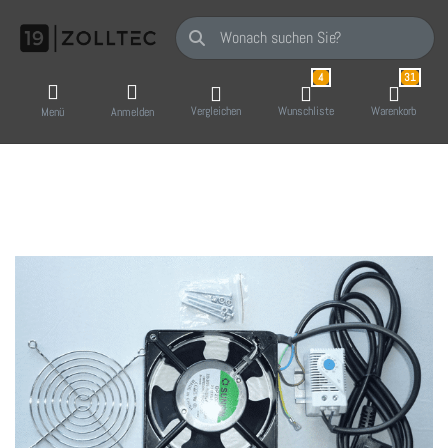
Geben Sie einen Suchbegriff ein. Während Sie
4
31
Vergleichen
Wunschliste
Warenkorb
Menü
Anmelden