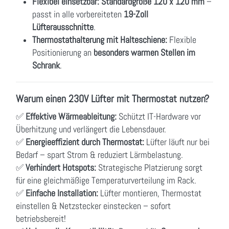
Flexibel einsetzbar:
Standardgröße 120 x 120 mm
–
passt in alle vorbereiteten
19-Zoll
Lüfterausschnitte
.
Thermostathalterung mit Halteschiene:
Flexible
Positionierung an
besonders warmen Stellen im
Schrank
.
Warum einen 230V Lüfter mit Thermostat nutzen?
✅
Effektive Wärmeableitung:
Schützt IT-Hardware vor
Überhitzung und verlängert die Lebensdauer.
✅
Energieeffizient durch Thermostat:
Lüfter läuft nur bei
Bedarf – spart Strom & reduziert Lärmbelastung.
✅
Verhindert Hotspots:
Strategische Platzierung sorgt
für eine gleichmäßige Temperaturverteilung im Rack.
✅
Einfache Installation:
Lüfter montieren, Thermostat
einstellen & Netzstecker einstecken – sofort
betriebsbereit!