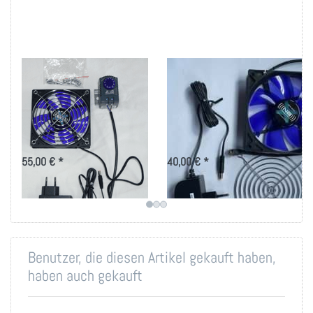
Leiser Lüfter mit
1-3 Silent Lüfter
Thermostat zum
120mm zum
Selbsteinbau
Selbsteinbau
120mm Silent-Ventilator mit
Flüster-Lüfter als Bausatz für
angeschlossenen Thermostat und
eigene Projekte
Netzteil für den sensiblen Bereich
55,00 € *
40,00 € *
Benutzer, die diesen Artikel gekauft haben,
haben auch gekauft