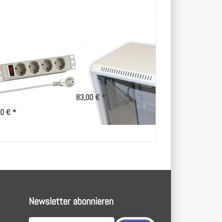
"
Mini Rack Delta
10" Fachbo
eckdosenleiste,
10" von 4 bis 9
10,50 € *
HE, lichtgrau
hukostecker
83,00 € *
0 € *
Newsletter abonnieren