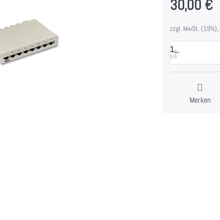
30,00 €
zzgl. MwSt. (19%),
1
Stk
Merken