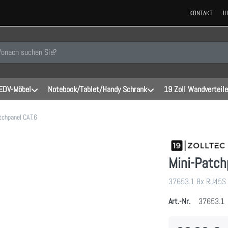
KONTAKT
H
 einen Suchbegriff ein. Während Sie tippen, erscheinen automatisch erste
EDV-Möbel
Notebook/Tablet/Handy Schrank
19 Zoll Wandverteile
tchpanel CAT.6
Mini-Patch
37653.1 8x RJ45S P
Art.-Nr.
37653.1