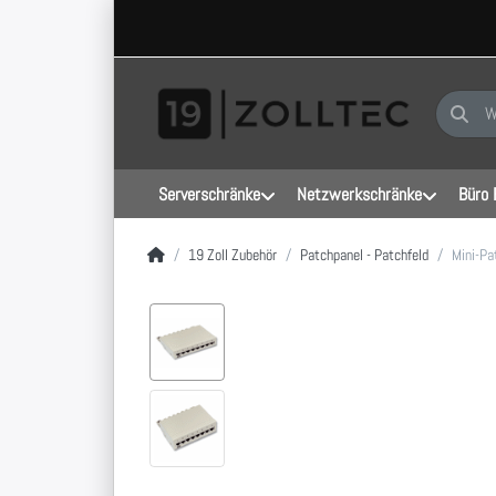
Geben Sie
Serverschränke
Netzwerkschränke
Büro 
Startseite
19 Zoll Zubehör
Patchpanel - Patchfeld
Mini-Pa