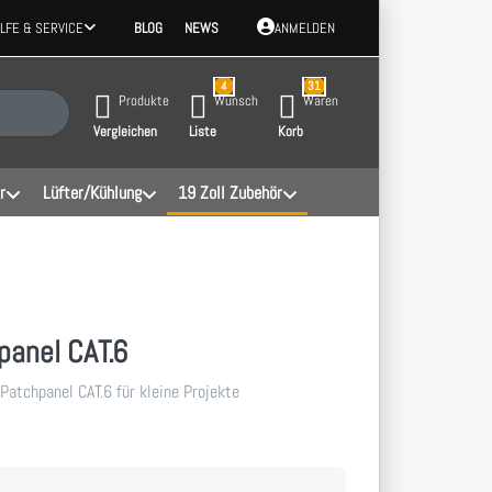
ILFE & SERVICE
BLOG
NEWS
ANMELDEN
4
31
 Ergebnisse. Drücken Sie die Eingabetaste, um alle Ergebnisse aufzurufen.
Produkte
Wunsch
Waren
Vergleichen
Liste
Korb
r
Lüfter/Kühlung
19 Zoll Zubehör
panel CAT.6
atchpanel CAT.6 für kleine Projekte