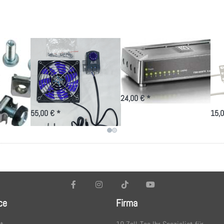
 M6
Leiser Lüfter
Mini Fast
10
mit Thermostat
Ethernet Switch
St
zum
8 Port
4
Selbsteinbau
Sc
24,00 € *
55,00 € *
15,0
ce
Firma