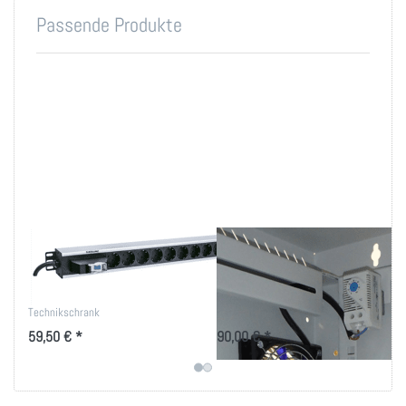
Passende Produkte
12-fach Schuko
Gegen Wärmestau
Stromversorgung
im Tablet-Schrank
Sichere Stromverteilung für den
gesteuerter Silent-Lüfter
Technikschrank
59,50 € *
90,00 € *