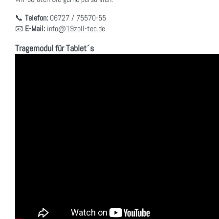
📞
Telefon:
06727 / 75570-55
📧
E-Mail:
info@19zoll-tec.de
Tragemodul für Tablet´s