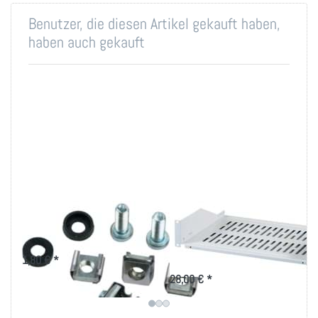
Benutzer, die diesen Artikel gekauft haben,
haben auch gekauft
Montageset M6 für
19"-Geräteträger
19 Zoll-Technik
2HE, 300/400mm
tief
1,80 € *
28,00 € *