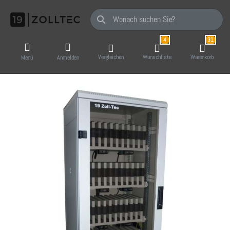
Geben Sie einen Suchbegriff ein. Während Sie
4
31
Vergleichen
Wunschliste
Warenkorb
Menü
Anmelden