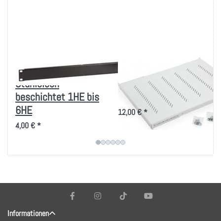
Blindplatten
19 Zoll Fachboden
Stahlblech
bis 80kg Belastung
beschichtet 1HE bis
in versch. Tiefen
6HE
12,00 € *
4,00 € *
Informationen