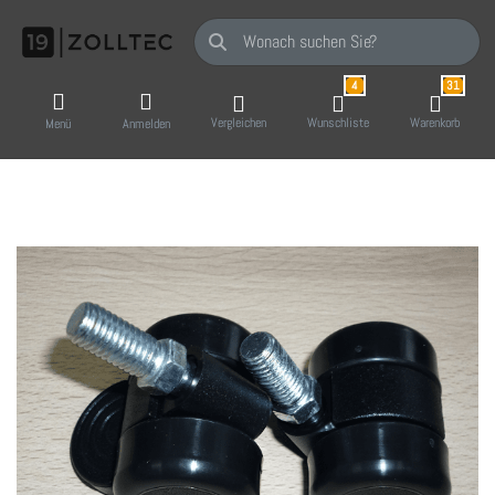
Geben Sie einen Suchbegriff ein. Während Sie
4
31
Vergleichen
Wunschliste
Warenkorb
Menü
Anmelden