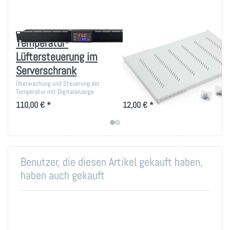
Temperatur-
19 Zoll Fachboden
Lüftersteuerung im
bis 80kg Belastung
Serverschrank
in versch. Tiefen
Überwachung und Steuerung der
Ablage-Tablar 150 bis 950mm
Temperatur mit Digitalanzeige
Tiefe für 19 Zoll IT-Schränke
110,00 € *
12,00 € *
Benutzer, die diesen Artikel gekauft haben,
haben auch gekauft