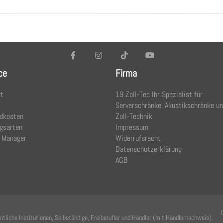
ce
Firma
t
19 Zoll-Tec Ihr Spezialist für
Serverschränke, Akustikschränke u
dkosten
Zoll-Technik
gsarten
Impressum
 Manager
Widerrufsrecht
Datenschutzerklärung
AGB
tliche Institutionen, Selbständige, Freiberufler und Händler (mit Händlernachweis).