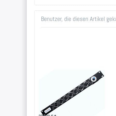
Benutzer, die diesen Artikel ge
Turbo
Lüftereinheit
regelbar für
hohe
Luftleistung