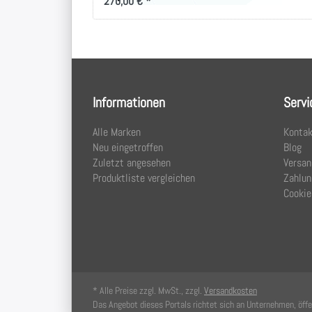
270,00 € *
Informationen
Servi
Alle Marken
Kontak
Neu eingetroffen
Blog
Zuletzt angesehen
Versan
Produktliste vergleichen
Zahlun
Cookie
* Alle Preise zzgl. MwSt., zzgl.
Versandkosten
Das Angebot dieses Portals richtet sich an Unternehmen, öffen