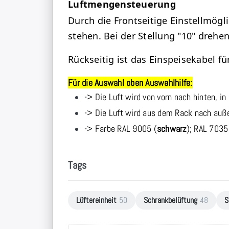
Luftmengensteuerung
Durch die Frontseitige Einstellmögli
stehen. Bei der Stellung "10" drehe
Rückseitig ist das Einspeisekabel f
Für die Auswahl oben Auswahlhilfe:
-> Die Luft wird von vorn nach hinten, i
-> Die Luft wird aus dem Rack nach auß
-> Farbe RAL 9005 (
schwarz
); RAL 7035
Tags
Lüftereinheit
50
Schrankbelüftung
48
S