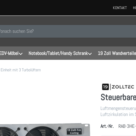
KONTAKT
H
 einen Suchbegriff ein. Während Sie tippen, erscheinen automatisch erste
EDV-Möbel
Notebook/Tablet/Handy Schrank
19 Zoll Wandverteile
Einheit mit 3 Turbolüftern
Steuerbare
Luftmengensteuerun
Luftzirkulation im 
Art.-Nr.
RAB-3HE