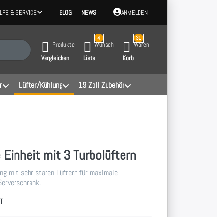
ILFE & SERVICE
BLOG
NEWS
ANMELDEN
4
31
 Ergebnisse. Drücken Sie die Eingabetaste, um alle Ergebnisse aufzurufen.
Produkte
Wunsch
Waren
Vergleichen
Liste
Korb
r
Lüfter/Kühlung
19 Zoll Zubehör
 Einheit mit 3 Turbolüftern
g mit sehr staren Lüftern für maximale
Serverschrank.
-T