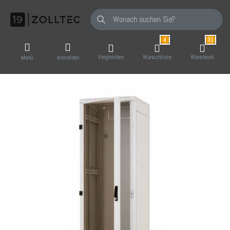
Geben Sie einen Suchbegriff ein. Während Sie
4
31
Vergleichen
Wunschliste
Warenkorb
Menü
Anmelden