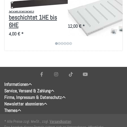
Blindplatten
19 Zoll Fachboden
Stahlblech
bis 80kg Belastung
beschichtet 1HE bis
in versch. Tiefen
6HE
12,00 € *
4,00 € *
Informationen
Service, Versand & Zahlung
Firma, Impressum & Datenschutz
Newsletter abonnieren
Themes
* Alle Preise zzgl. MwSt., zzgl.
Versandkosten
Das Angebot dieses Portals richtet sich an Unternehmen, öffentliche