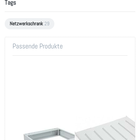
Tags
Netzwerkschrank
29
Passende Produkte
Sockel 125mm Höhe
19 Zoll Fachboden
versch. Größen
bis 80kg Belastung