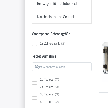
Dr
Rollwagen für Tablets/iPads
E
fü
Notebook/Laptop Schrank
Op
Ta
Sc
Smartphone Schrankgröße
"
Smartphone Schrankgröße
19 Zoll-Schrank
Ta
"M
Tablet Aufnahme
Tablet Aufnahme
Klei
und 
345
10 Tablets
24 Tablets
36 Tablets
Dr
60 Tablets
E