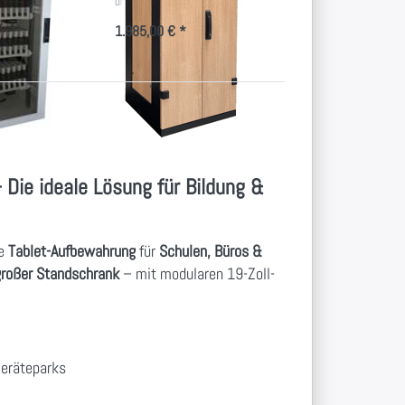
und Tablets
1.985,00 € *
Die ideale Lösung für Bildung &
le
Tablet-Aufbewahrung
für
Schulen, Büros &
großer Standschrank
– mit modularen 19-Zoll-
Geräteparks