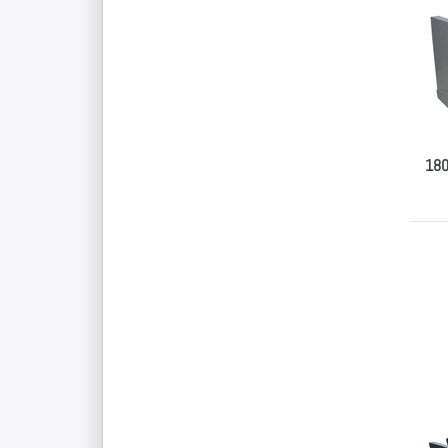
Ta
fü
La
zur 
Schr
180
Dr
E
fü
Op
Tab
Ti
Ta