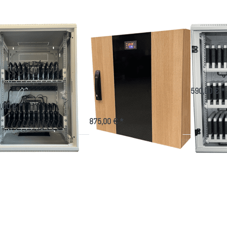
im
für 30
Holzdesign
Tablets
ad/Tablet-
Tablet
Tablet 
hrank für 24
Wandschrank als
30 Tabl
räte
Ladeschrank im
Sichere Aufbe
Smartphones 
Holzdesign
ewahrung und Ladeschrank
24 IT-Geräte
590,00 € *
Wandschrank für 24 Tablets im
Bürodesign
,00 € *
875,00 € *
rücken
Drücken
Drücken
e ENTER
Sie ENTER
Sie ENTER
ür mehr
für mehr
für mehr
ptionen
Optionen
Optionen
u Tablet
zu Träger
zu Tablet
agemodul
für
Träger -
für
Tablets -
Wandhalter
it/ohne
Fächer
adegerät
einstellbar