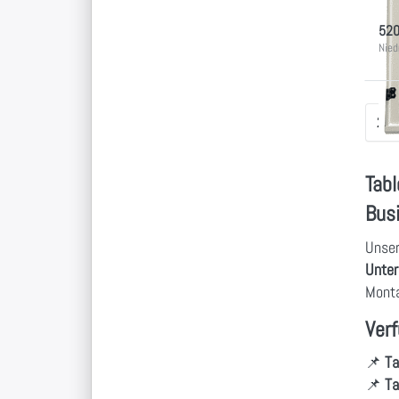
Lade
520
Nied
24
p
Tab
Bus
Unse
Unte
Monta
Verf
📌
Ta
📌
Ta