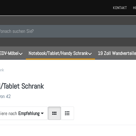
KONTAKT
H
 einen Suchbegriff ein. Während Sie tippen, erscheinen automatisch erste
EDV-Möbel
Notebook/Tablet/Handy Schrank
19 Zoll Wandverteile
ank
d/Tablet Schrank
gebnisse:
von
42
tiere nach
Empfehlung