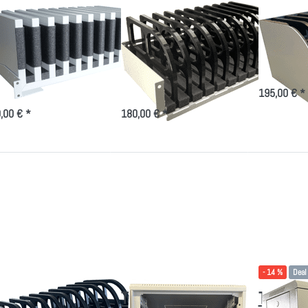
blet Tragemodul
Träger für Tablets
Tablet T
r mit/ohne
- Fächer
Wandha
degerät
einstellbar
Offene Ablage 
mit/ohne Lade
Erweiterung im Tablet-
12er Modul zur Aufnahme von
ank für 10 Tablets
Tablets, Breite variabel
195,00 € *
,00 € *
180,00 € *
ücken
Drücken Sie
Drücken Sie
Sie
ENTER für
ENTER für
NTER
mehr
mehr
r mehr
Optionen zu
Optionen zu
tionen
Tablet
Tablet-
zu
Wandschrank
Wandschran
lets -
für 36 Geräte
für 36 Gerät
schbox
- 14 %
Deal
blets - Tischbox
Tablet
Tablet-