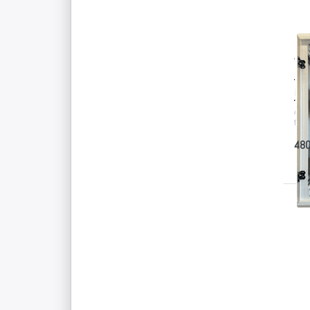
iP
Sc
Ge
Aufb
für 
480
D
Si
f
O
z
Tr
m
L