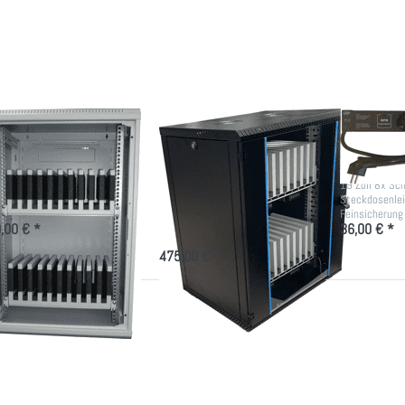
r mehr
Optionen
Überspannun
tionen
zu
zu
Schwarzer
ablet
Tablet-
hrank
Schrank
ür 20
für 20
blets
Geräte
blet Schrank für
Schwarzer Tablet-
PDU mi
 Tablets
Schrank für 20
Übersp
Geräte
ere Aufbewahrung für 20
19 Zoll 8x Sc
tphones und Tablet´s
Steckdosenlei
Sichere Aufbewahrung für 20 IT-
Feinsicherung
Geräte
,00 € *
36,00 € *
475,00 € *
ücken Sie
Drücken Sie
Drücken
NTER für
ENTER für
Sie
mehr
mehr
ENTER
tionen zu
Optionen zu
für mehr
ad/Tablet-
Tablet
Optionen
hrank für
Wandschrank
zu
4 Geräte
als
Tablet
Ladeschrank
Schrank