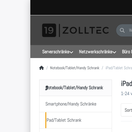
Geben Sie
Serverschränke
Netzwerkschränke
Büro 
Startseite
Notebook/Tablet/Handy Schrank
iPad/Tablet Schr
iPa
Notebook/Tablet/Handy Schrank
Sucher
1-24
Smartphone/Handy Schränke
Sor
iPad/Tablet Schrank