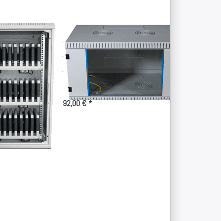
Schrank für
Leergehäuse für
ets
Smartphones und
Tablets
wahrung für 30
und Tablet´s
Wandschrank für individuelle
Konfiguration
92,00 € *
Drücken Sie
ENTER für
mehr
Optionen zu
Schwarzer
iPad/Tablet-
Schrank für
24 Geräte