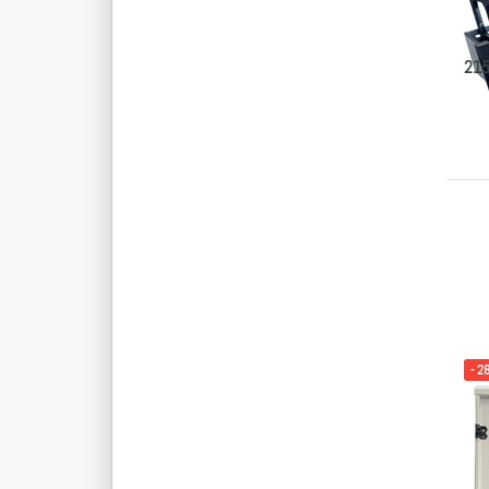
Abla
Tisc
215
Dr
E
O
Wa
- 2
Ta
Wa
Kom