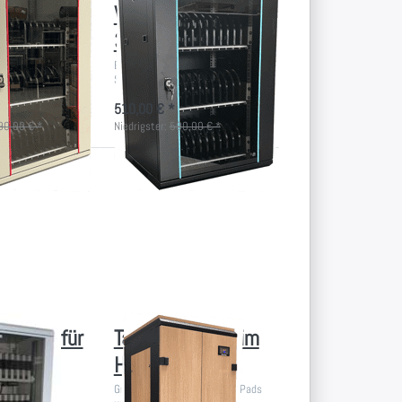
rank für
Wandschrank für
te
36 Geräte
bschließbarer
Einzelstück! Abschließbarer
Pads und Tablets
Schrank für iPads und Tablets
510,00 € *
90,00 € *
Niedrigster:
590,00 € *
Drücken
Sie
ENTER
für mehr
Optionen
zu Tablet
Schrank
im
Holzdekor
Schrank für
Tablet Schrank im
ets
Holzdekor
für iPad und
Großer Ladeschrank für 60 iPads